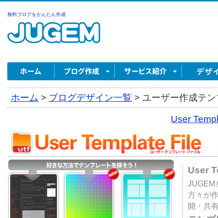
無料ブログをかんたん作成
ホーム
>
ブログデザイン一覧
>
ユーザー作成テンプ
User Tem
User 
JUGE
方々が
開・共