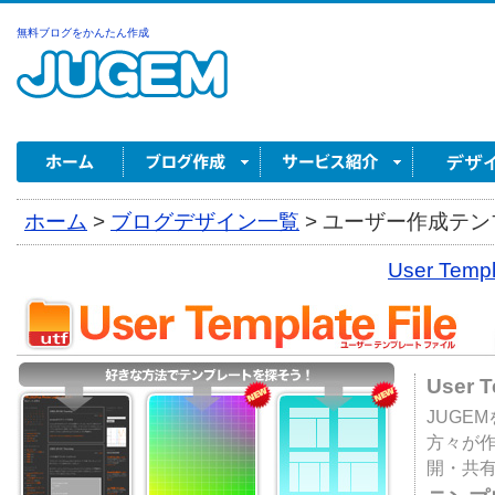
無料ブログをかんたん作成
ホーム
>
ブログデザイン一覧
>
ユーザー作成テンプ
User Tem
User 
JUGE
方々が
開・共