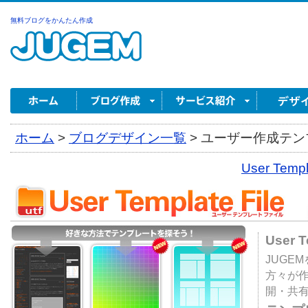
無料ブログをかんたん作成
ホーム
>
ブログデザイン一覧
>
ユーザー作成テンプ
User Tem
User 
JUGE
方々が
開・共