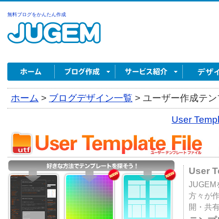
無料ブログをかんたん作成
ホーム
>
ブログデザイン一覧
>
ユーザー作成テンプ
User Tem
User 
JUGE
方々が
開・共