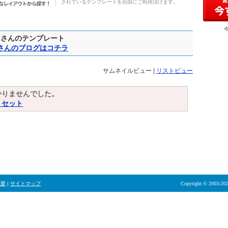
されているテンプレートを自由にご利用頂けます。
さんのテンプレート
さんのブログはコチラ
サムネイルビュー |
リストビュー
かりませんでした。
リセット
概要
|
サイトマップ
Copyright © 2003-