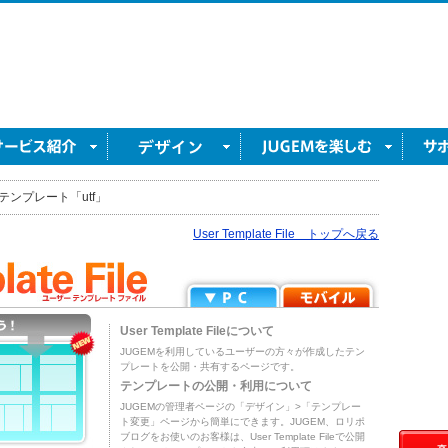
テンプレート「utf」
User Template File トップへ戻る
User Template Fileについて
JUGEMを利用しているユーザーの方々が作成したテン
プレートを公開・共有するページです。
テンプレートの公開・利用について
JUGEMの管理者ページの「デザイン」>「テンプレー
ト変更」ページから簡単にできます。JUGEM、ロリポ
ブログをお使いのお客様は、User Template Fileで公開