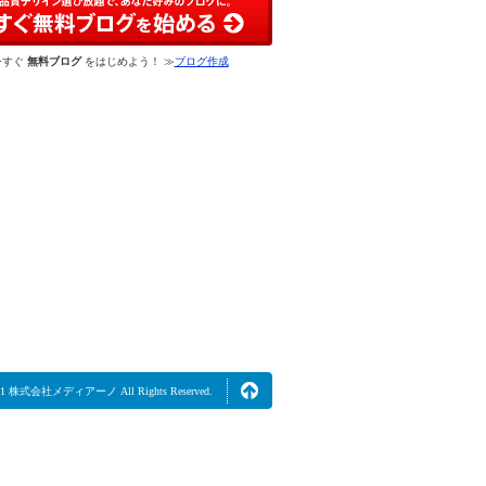
今すぐ
無料ブログ
をはじめよう！ ≫
ブログ作成
2021 株式会社メディアーノ All Rights Reserved.