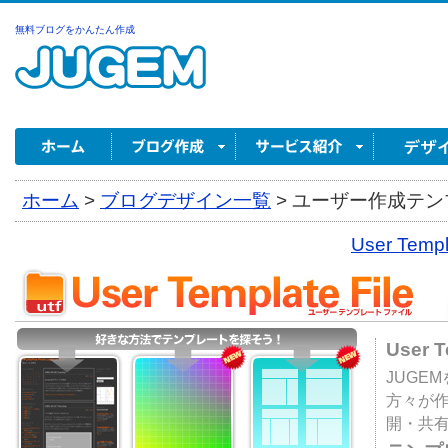
無料ブログをかんたん作成
ホーム
>
ブログデザイン一覧
>
ユーザー作成テンプ
User Tem
User 
JUGE
方々が
開・共