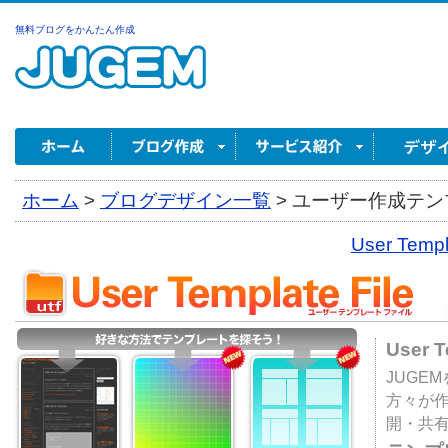
無料ブログをかんたん作成
ホーム
>
ブログデザイン一覧
>
ユーザー作成テンプ
User Tem
User 
JUGE
方々が
開・共