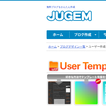
無料ブログをかんたん作成
ホーム
>
ブログデザイン一覧
>
ユーザー作成