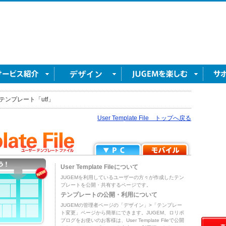
テンプレート「utf」
User Template File トップへ戻る
User Template Fileについて
JUGEMを利用しているユーザーの方々が作成したテン
プレートを公開・共有するページです。
テンプレートの公開・利用について
JUGEMの管理者ページの「デザイン」>「テンプレー
ト変更」ページから簡単にできます。JUGEM、ロリポ
ブログをお使いのお客様は、User Template Fileで公開