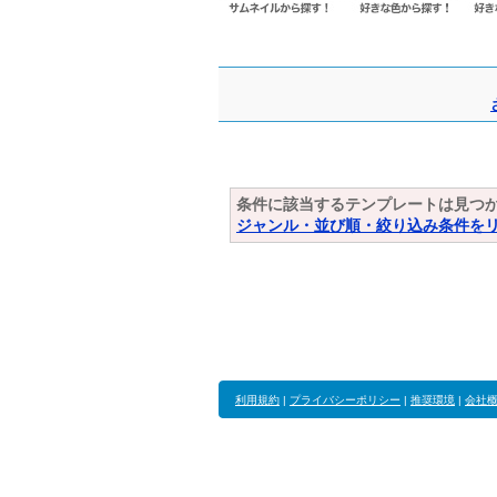
条件に該当するテンプレートは見つ
ジャンル・並び順・絞り込み条件を
利用規約
|
プライバシーポリシー
|
推奨環境
|
会社