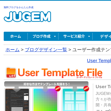
無料ブログをかんたん作成
ホーム
>
ブログデザイン一覧
>
ユーザー作成テンプ
User Tem
User 
JUGE
方々が
開・共