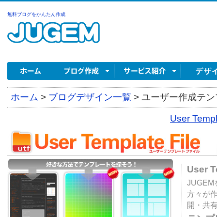
無料ブログをかんたん作成
ホーム
>
ブログデザイン一覧
>
ユーザー作成テンプ
User Tem
User 
JUGE
方々が
開・共