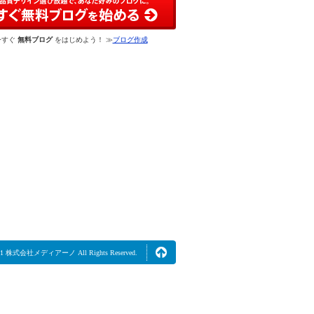
今すぐ
無料ブログ
をはじめよう！ ≫
ブログ作成
2021 株式会社メディアーノ All Rights Reserved.