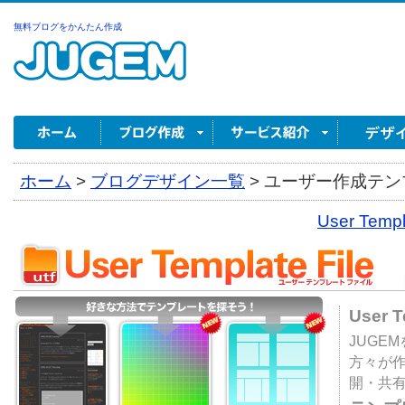
無料ブログをかんたん作成
ホーム
>
ブログデザイン一覧
>
ユーザー作成テンプ
User Tem
User 
JUGE
方々が
開・共