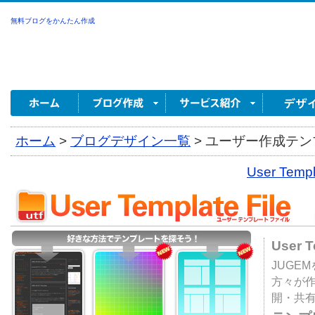
無料ブログをかんたん作成
ホーム
>
ブログデザイン一覧
>
ユーザー作成テンプ
User Tem
User 
JUGE
方々が
開・共