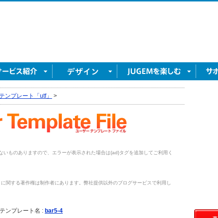
テンプレート「utf」
>
がないものありますので、エラーが表示された場合は{ad}タグを追加してご利用く
トに関する著作権は制作者にあります。弊社提供以外のブログサービスで利用し
。
テンプレート名 :
bar5-4