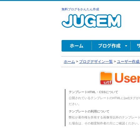
無料ブログをかんたん作成
ホーム
>
ブログデザイン一覧
>
ユーザー作成
テンプレートHTML・CSSについて
公開されているテンプレートのHTMLに{ad}タグ
ださい。
テンプレートの利用について
弊社が著作権を所有する画像等以外のテンプレー
た場合は、その都度制作者の方にご確認ください