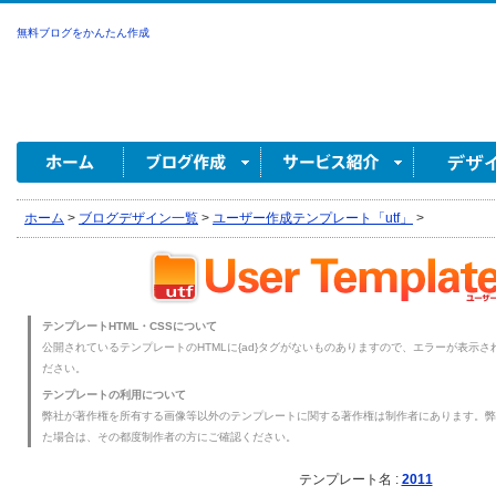
無料ブログをかんたん作成
ホーム
>
ブログデザイン一覧
>
ユーザー作成テンプレート「utf」
>
テンプレートHTML・CSSについて
公開されているテンプレートのHTMLに{ad}タグがないものありますので、エラーが表示され
ださい。
テンプレートの利用について
弊社が著作権を所有する画像等以外のテンプレートに関する著作権は制作者にあります。弊
た場合は、その都度制作者の方にご確認ください。
テンプレート名 :
2011