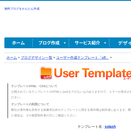
無料ブログをかんたん作成
ホーム
>
ブログデザイン一覧
>
ユーザー作成テンプレート「utf」
>
テンプレートHTML・CSSについて
公開されているテンプレートのHTMLに{ad}タグがないものありますので、エラーが表示され
ださい。
テンプレートの利用について
弊社が著作権を所有する画像等以外のテンプレートに関する著作権は制作者にあります。弊
た場合は、その都度制作者の方にご確認ください。
テンプレート名 :
solash