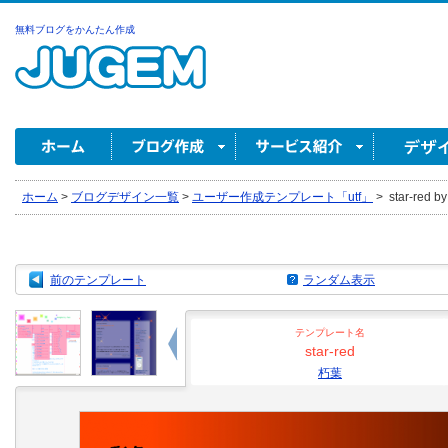
無料ブログをかんたん作成
ホーム
>
ブログデザイン一覧
>
ユーザー作成テンプレート「utf」
>
star-red 
前のテンプレート
ランダム表示
テンプレート名
star-red
朽葉