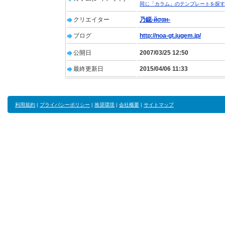
同じ「カラム」のテンプレートを探す
クリエイター
乃鐚-йσαн-
ブログ
http://noa-gt.jugem.jp/
公開日
2007/03/25 12:50
最終更新日
2015/04/06 11:33
利用規約
|
プライバシーポリシー
|
推奨環境
|
会社概要
|
サイトマップ