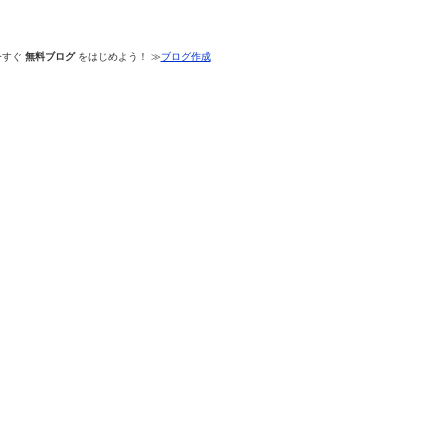
今すぐ
無料ブログ
をはじめよう！ ≫
ブログ作成