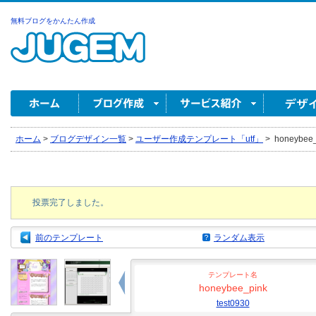
無料ブログをかんたん作成
ホーム
>
ブログデザイン一覧
>
ユーザー作成テンプレート「utf」
>
honeybee_p
投票完了しました。
前のテンプレート
ランダム表示
テンプレート名
honeybee_pink
test0930