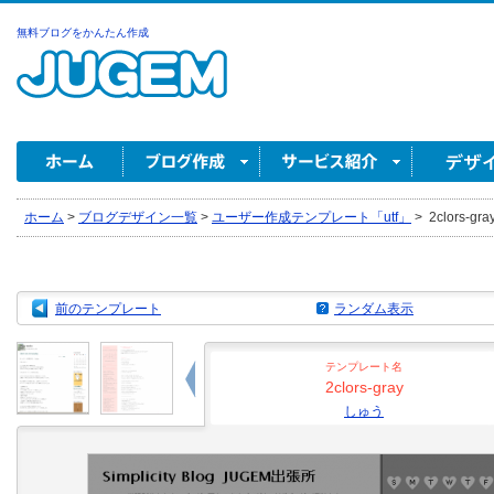
無料ブログをかんたん作成
ホーム
>
ブログデザイン一覧
>
ユーザー作成テンプレート「utf」
>
2clors-gr
前のテンプレート
ランダム表示
テンプレート名
2clors-gray
しゅう