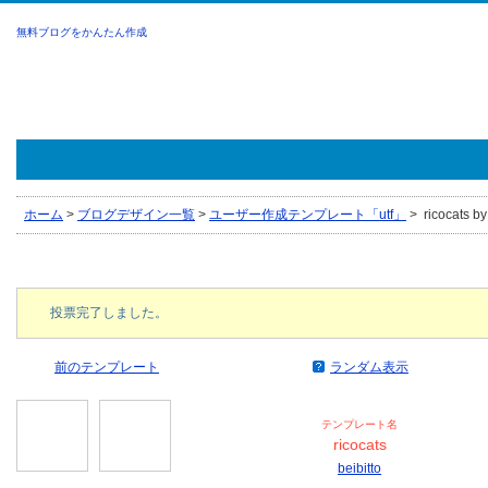
無料ブログをかんたん作成
ホーム
>
ブログデザイン一覧
>
ユーザー作成テンプレート「utf」
>
ricocats by
投票完了しました。
前のテンプレート
ランダム表示
テンプレート名
ricocats
beibitto