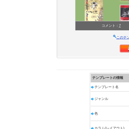
コメント：
7
このテ
テンプレートの情報
テンプレート名
ジャンル
色
カラム(レイアウト)