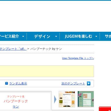
テンプレート「utf」
>
バンブーチック by ケン
User Template File トップヘ
ランダム表示
次のテンプレート
テンプレート名
バンブーチック
ケン