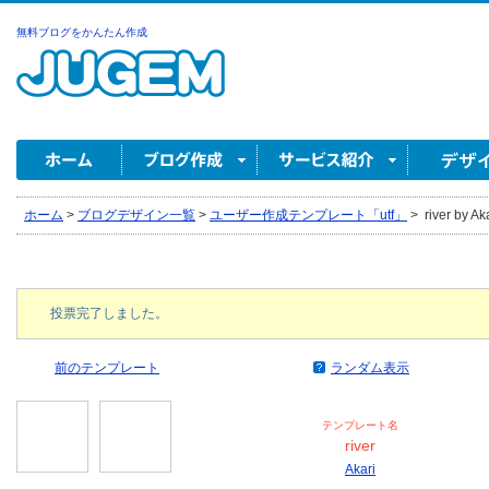
無料ブログをかんたん作成
ホーム
>
ブログデザイン一覧
>
ユーザー作成テンプレート「utf」
>
river by Ak
投票完了しました。
前のテンプレート
ランダム表示
テンプレート名
river
Akari