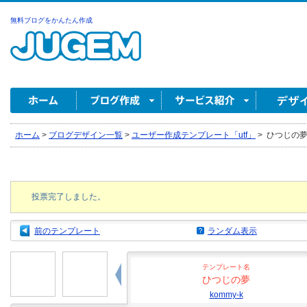
無料ブログをかんたん作成
ホーム
>
ブログデザイン一覧
>
ユーザー作成テンプレート「utf」
>
ひつじの夢 b
投票完了しました。
前のテンプレート
ランダム表示
テンプレート名
ひつじの夢
kommy-k