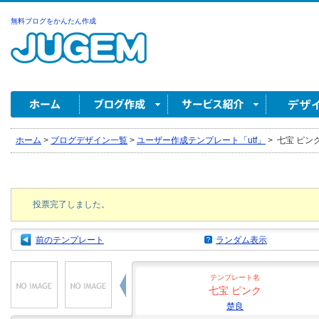
無料ブログをかんたん作成
ホーム
>
ブログデザイン一覧
>
ユーザー作成テンプレート「utf」
>
七宝 ピンク
投票完了しました。
前のテンプレート
ランダム表示
テンプレート名
七宝 ピンク
楚良