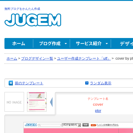
無料ブログをかんたん作成
ホーム
>
ブログデザイン一覧
>
ユーザー作成テンプレート「utf」
>
cover by pt
前のテンプレート
ランダム表示
テンプレート名
cover
ptor