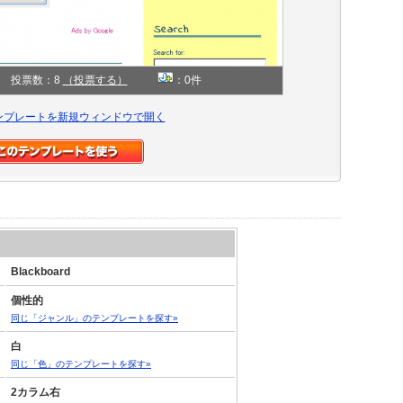
投票数：8
（投票する）
：0件
ンプレートを新規ウィンドウで開く
Blackboard
個性的
同じ「ジャンル」のテンプレートを探す»
白
同じ「色」のテンプレートを探す»
2カラム右