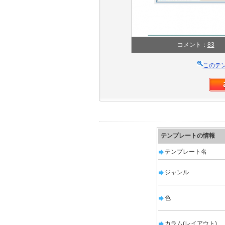
コメント：
83
このテ
テンプレートの情報
テンプレート名
ジャンル
色
カラム(レイアウト)