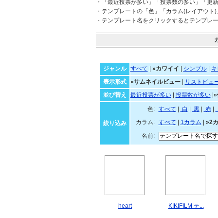
・「最近投票が多い」「投票数の多い」「更
・テンプレートの「色」「カラム(レイアウト
・テンプレート名をクリックするとテンプレ
ジャンル
すべて
|
»カワイイ
|
シンプル
|
キ
表示形式
»サムネイルビュー
|
リストビュ
並び替え
最近投票が多い
|
投票数が多い
|
色:
すべて
|
白
|
黒
|
カラム:
すべて
|
1カラム
|
»2
絞り込み
名前: