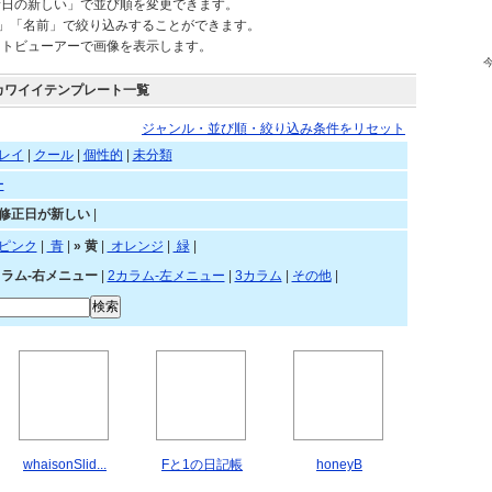
されているテンプレートを自由にご利用頂けます。
新日の新しい」で並び順を変更できます。
)」「名前」で絞り込みすることができます。
ートビューアーで画像を表示します。
カワイイテンプレート一覧
ジャンル・並び順・絞り込み条件をリセット
レイ
|
クール
|
個性的
|
未分類
ー
»修正日が新しい
|
赤
|
ピンク
|
青
|
»
黄
|
オレンジ
|
緑
|
カラム-右メニュー
|
2カラム-左メニュー
|
3カラム
|
その他
|