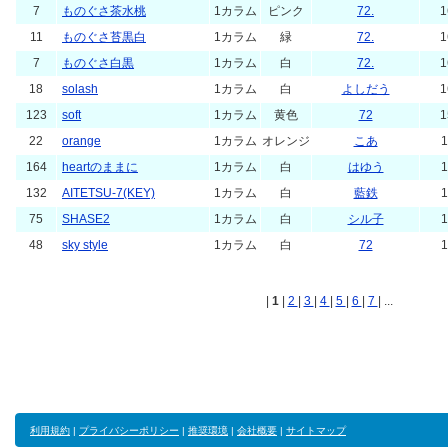
7
ものぐさ茶水桃
1カラム
ピンク
72.
1
11
ものぐさ苔黒白
1カラム
緑
72.
1
7
ものぐさ白黒
1カラム
白
72.
1
18
solash
1カラム
白
よしだう
1
123
soft
1カラム
黄色
72
1
22
orange
1カラム
オレンジ
こあ
1
164
heartのままに
1カラム
白
はゆう
1
132
AITETSU-7(KEY)
1カラム
白
藍鉄
1
75
SHASE2
1カラム
白
シル子
1
48
sky style
1カラム
白
72
1
|
1
|
2
|
3
|
4
|
5
|
6
|
7
| ...
利用規約
|
プライバシーポリシー
|
推奨環境
|
会社概要
|
サイトマップ