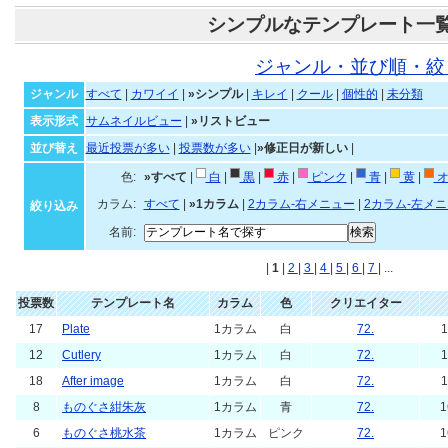
シンプルなテンプレート一
ジャンル・並び順・絞
ジャンル
すべて
|
カワイイ
|
»シンプル
|
キレイ
|
クール
|
個性的
|
未分類
表示形式
サムネイルビュー
|
»リストビュー
並び替え
最近投票が多い
|
投票数が多い
|
»修正日が新しい
|
色:
»すべて
|
白
|
黒
|
赤
|
ピンク
|
青
|
黄
|
オ
カラム:
すべて
|
»1カラム
|
2カラム-右メニュー
|
2カラム-左メ
絞り込み
名前:
|
1
|
2
|
3
|
4
|
5
|
6
|
7
| ...
投票数
テンプレート名
カラム
色
クリエイター
17
Plate
1カラム
白
72.
1
12
Cutlery
1カラム
白
72.
1
18
After image
1カラム
白
72.
1
8
ものぐさ紺朱灰
1カラム
青
72.
1
6
ものぐさ桃水茶
1カラム
ピンク
72.
1