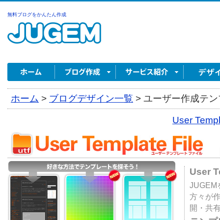
無料ブログをかんたん作成
ホーム
>
ブログデザイン一覧
>
ユーザー作成テンプ
User Tem
User 
JUGE
方々が
開・共