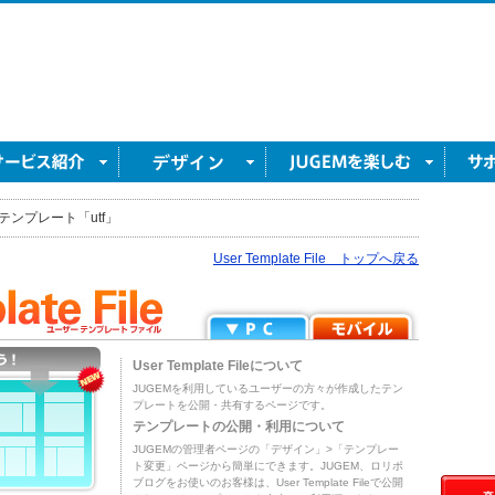
テンプレート「utf」
User Template File トップへ戻る
User Template Fileについて
JUGEMを利用しているユーザーの方々が作成したテン
プレートを公開・共有するページです。
テンプレートの公開・利用について
JUGEMの管理者ページの「デザイン」>「テンプレー
ト変更」ページから簡単にできます。JUGEM、ロリポ
ブログをお使いのお客様は、User Template Fileで公開