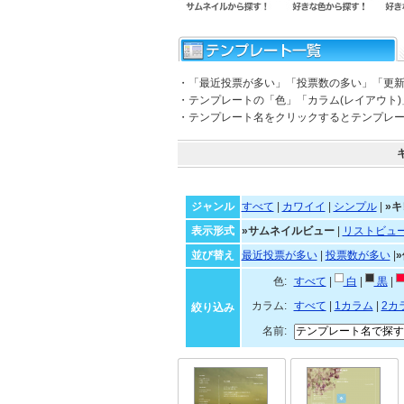
・「最近投票が多い」「投票数の多い」「更
・テンプレートの「色」「カラム(レイアウト
・テンプレート名をクリックするとテンプレ
ジャンル
すべて
|
カワイイ
|
シンプル
|
»キ
表示形式
»サムネイルビュー
|
リストビュ
並び替え
最近投票が多い
|
投票数が多い
|
色:
すべて
|
白
|
黒
|
カラム:
すべて
|
1カラム
|
2カ
絞り込み
名前: