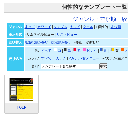
個性的なテンプレート一覧
ジャンル・並び順・絞
ジャンル
すべて
|
カワイイ
|
シンプル
|
キレイ
|
クール
|
»個性的
|
未分類
表示形式
»サムネイルビュー
|
リストビュー
並び替え
最近投票が多い
|
投票数が多い
|
»修正日が新しい
|
色:
すべて
|
白
|
黒
|
赤
|
ピンク
|
青
|
»
黄
|
オ
カラム:
すべて
|
1カラム
|
2カラム-右メニュー
|
»2カラム-左メ
絞り込み
名前:
TIGER