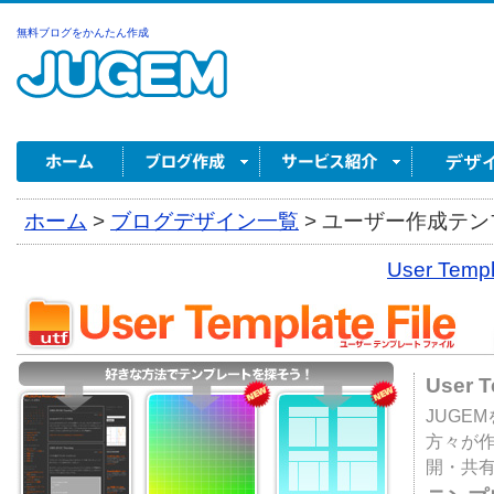
無料ブログをかんたん作成
ホーム
>
ブログデザイン一覧
>
ユーザー作成テンプ
User Tem
User 
JUGE
方々が
開・共