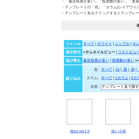
・「最近投票が多い」「投票数の多い」「更
・テンプレートの「色」「カラム(レイアウト
・テンプレート名をクリックするとテンプレ
ジャンル
すべて
|
カワイイ
|
シンプル
|
キ
表示形式
»サムネイルビュー
|
リストビュ
並び替え
最近投票が多い
|
投票数が多い
|
色:
すべて
|
白
|
黒
|
赤
|
カラム:
すべて
|
1カラム
|
2カ
絞り込み
名前:
4box ver1.0
淡い小径