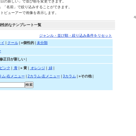
新日の新しい」で並び順を変更できます。
)」「名前」で絞り込みすることができます。
ートビューアーで画像を表示します。
個性的なテンプレート一覧
ジャンル・並び順・絞り込み条件をリセット
レイ
|
クール
|
»個性的
|
未分類
ー
»修正日が新しい
|
ピンク
|
青
|
»
黄
|
オレンジ
|
緑
|
ラム-右メニュー
|
2カラム-左メニュー
|
3カラム
|
»その他
|