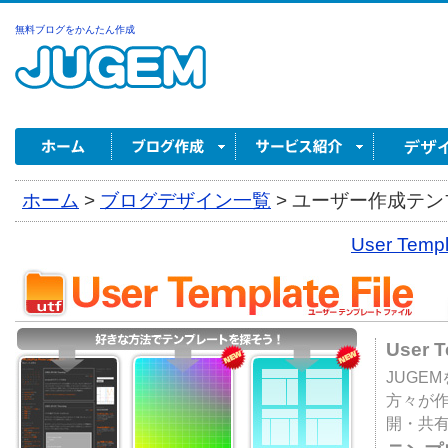
無料ブログをかんたん作成
ホーム
>
ブログデザイン一覧
>
ユーザー作成テンプ
User Tem
User 
JUGE
方々が
開・共