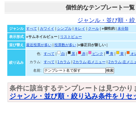
個性的なテンプレート一覧
ジャンル・並び順・絞
ジャンル
すべて
|
カワイイ
|
シンプル
|
キレイ
|
クール
|
»個性的
|
未分類
表示形式
»サムネイルビュー
|
リストビュー
並び替え
最近投票が多い
|
投票数が多い
|
»修正日が新しい
|
色:
すべて
|
白
|
黒
|
赤
|
ピンク
|
青
|
黄
|
オ
カラム:
すべて
|
1カラム
|
2カラム-右メニュー
|
2カラム-左メニ
絞り込み
名前:
条件に該当するテンプレートは見つかり
ジャンル・並び順・絞り込み条件をリセ