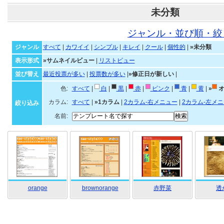
未分類
ジャンル・並び順・絞
ジャンル
すべて
|
カワイイ
|
シンプル
|
キレイ
|
クール
|
個性的
|
»未分類
表示形式
»サムネイルビュー
|
リストビュー
並び替え
最近投票が多い
|
投票数が多い
|
»修正日が新しい
|
色:
すべて
|
白
|
黒
|
赤
|
ピンク
|
青
|
黄
|
»
オ
カラム:
すべて
|
»1カラム
|
2カラム-右メニュー
|
2カラム-左メ
絞り込み
名前:
orange
brownorange
赤野菜
透