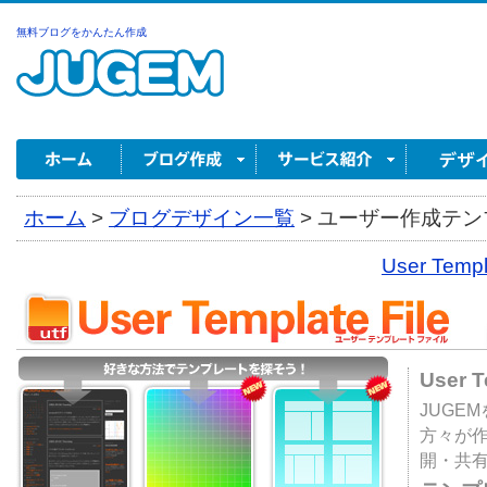
無料ブログをかんたん作成
ホーム
>
ブログデザイン一覧
>
ユーザー作成テンプ
User Tem
User 
JUGE
方々が
開・共