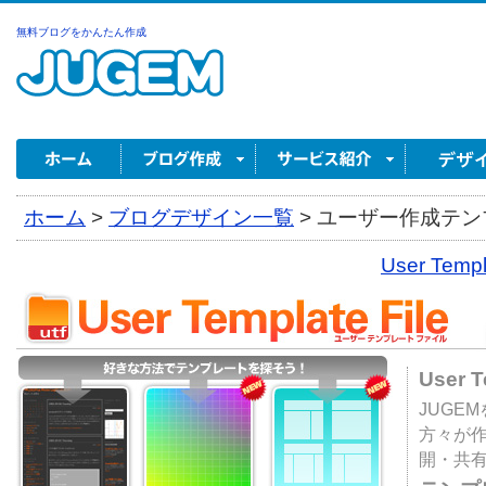
無料ブログをかんたん作成
ホーム
>
ブログデザイン一覧
>
ユーザー作成テンプ
User Tem
User 
JUGE
方々が
開・共