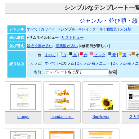
シンプルなテンプレート一
ジャンル・並び順・絞
ジャンル
すべて
|
カワイイ
|
»シンプル
|
キレイ
|
クール
|
個性的
|
未分類
表示形式
»サムネイルビュー
|
リストビュー
並び替え
最近投票が多い
|
投票数が多い
|
»修正日が新しい
|
色:
すべて
|
白
|
黒
|
赤
|
ピンク
|
青
|
黄
|
»
オ
カラム:
すべて
|
»1カラム
|
2カラム-右メニュー
|
2カラム-左メ
絞り込み
名前:
orange
mandarin or...
Sunflower
２カラ