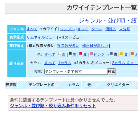
カワイイテンプレート一覧
ジャンル・並び順・絞
ジャンル
すべて
|
»カワイイ
|
シンプル
|
キレイ
|
クール
|
個性的
|
未分類
表示形式
サムネイルビュー
|
»リストビュー
並び替え
»最近投票が多い
|
投票数が多い
|
修正日が新しい
|
色:
すべて
|
白
|
黒
|
赤
|
ピンク
|
»
青
|
黄
|
オ
カラム:
すべて
|
1カラム
|
»2カラム-右メニュー
|
2カラム-左メ
絞り込み
名前:
投票数
テンプレート名
カラム
色
クリエイター
条件に該当するテンプレートは見つかりませんでした。
ジャンル・並び順・絞り込み条件をリセット