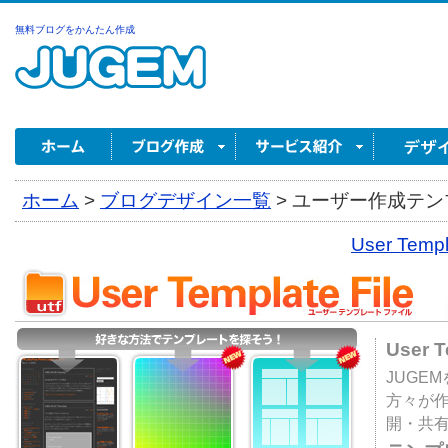
無料ブログをかんたん作成
ホーム
>
ブログデザイン一覧
>
ユーザー作成テンプ
User Tem
User 
JUGE
方々が
開・共