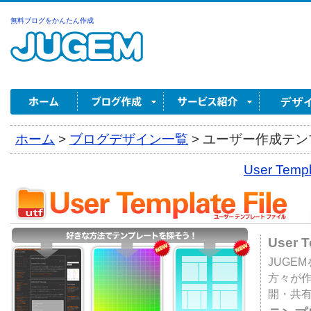
無料ブログをかんたん作成
ホーム
>
ブログデザイン一覧
>
ユーザー作成テンプ
User Tem
User 
JUGE
方々が
開・共