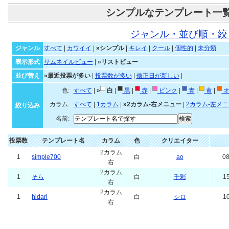
シンプルなテンプレート一
ジャンル・並び順・絞
ジャンル
すべて
|
カワイイ
|
»シンプル
|
キレイ
|
クール
|
個性的
|
未分類
表示形式
サムネイルビュー
|
»リストビュー
並び替え
»最近投票が多い
|
投票数が多い
|
修正日が新しい
|
色:
すべて
|
»
白
|
黒
|
赤
|
ピンク
|
青
|
黄
|
オ
カラム:
すべて
|
1カラム
|
»2カラム-右メニュー
|
2カラム-左メ
絞り込み
名前:
投票数
テンプレート名
カラム
色
クリエイター
2カラム
1
simple700
白
ao
08
右
2カラム
1
そら
白
千彩
15
右
2カラム
1
hidari
白
シロ
10
右