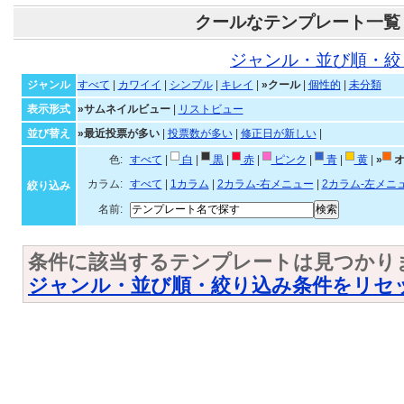
クールなテンプレート一覧
ジャンル・並び順・絞
ジャンル
すべて
|
カワイイ
|
シンプル
|
キレイ
|
»クール
|
個性的
|
未分類
表示形式
»サムネイルビュー
|
リストビュー
並び替え
»最近投票が多い
|
投票数が多い
|
修正日が新しい
|
色:
すべて
|
白
|
黒
|
赤
|
ピンク
|
青
|
黄
|
»
オ
カラム:
すべて
|
1カラム
|
2カラム-右メニュー
|
2カラム-左メニ
絞り込み
名前:
条件に該当するテンプレートは見つかり
ジャンル・並び順・絞り込み条件をリセ