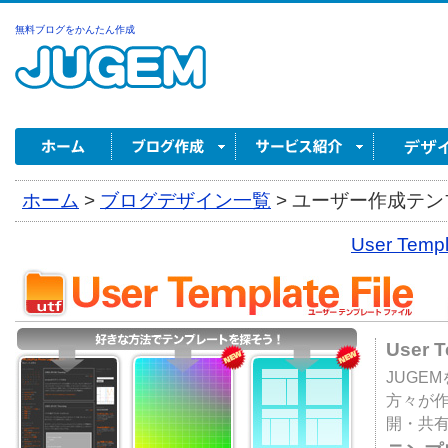
無料ブログをかんたん作成
ホーム
>
ブログデザイン一覧
>
ユーザー作成テンプ
User Tem
User 
JUGE
方々が
開・共