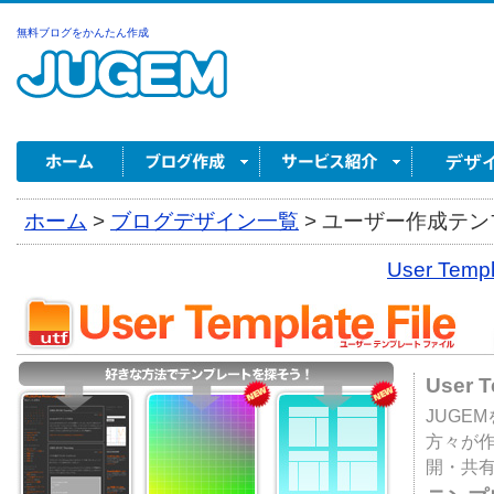
無料ブログをかんたん作成
ホーム
>
ブログデザイン一覧
>
ユーザー作成テンプ
User Tem
User 
JUGE
方々が
開・共