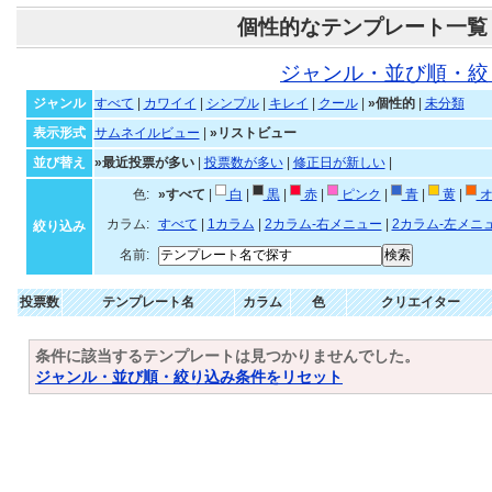
個性的なテンプレート一覧
ジャンル・並び順・絞
ジャンル
すべて
|
カワイイ
|
シンプル
|
キレイ
|
クール
|
»個性的
|
未分類
表示形式
サムネイルビュー
|
»リストビュー
並び替え
»最近投票が多い
|
投票数が多い
|
修正日が新しい
|
色:
»すべて
|
白
|
黒
|
赤
|
ピンク
|
青
|
黄
|
オ
カラム:
すべて
|
1カラム
|
2カラム-右メニュー
|
2カラム-左メニ
絞り込み
名前:
投票数
テンプレート名
カラム
色
クリエイター
条件に該当するテンプレートは見つかりませんでした。
ジャンル・並び順・絞り込み条件をリセット