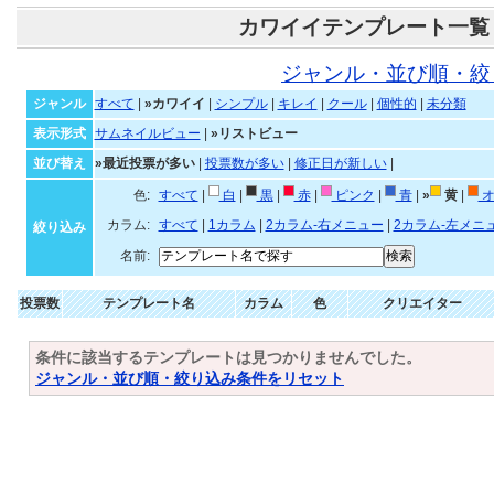
カワイイテンプレート一覧
ジャンル・並び順・絞
ジャンル
すべて
|
»カワイイ
|
シンプル
|
キレイ
|
クール
|
個性的
|
未分類
表示形式
サムネイルビュー
|
»リストビュー
並び替え
»最近投票が多い
|
投票数が多い
|
修正日が新しい
|
色:
すべて
|
白
|
黒
|
赤
|
ピンク
|
青
|
»
黄
|
オ
カラム:
すべて
|
1カラム
|
2カラム-右メニュー
|
2カラム-左メニ
絞り込み
名前:
投票数
テンプレート名
カラム
色
クリエイター
条件に該当するテンプレートは見つかりませんでした。
ジャンル・並び順・絞り込み条件をリセット