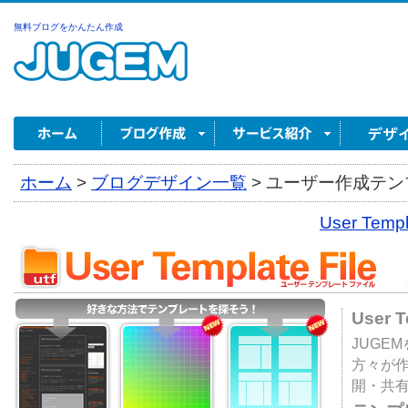
無料ブログをかんたん作成
ホーム
>
ブログデザイン一覧
>
ユーザー作成テンプ
User Tem
User 
JUGE
方々が
開・共