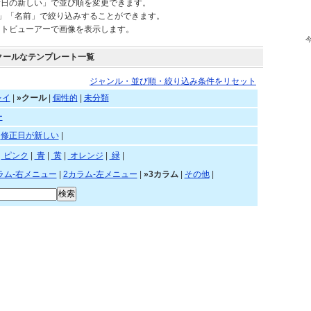
されているテンプレートを自由にご利用頂けます。
新日の新しい」で並び順を変更できます。
)」「名前」で絞り込みすることができます。
ートビューアーで画像を表示します。
クールなテンプレート一覧
ジャンル・並び順・絞り込み条件をリセット
レイ
|
»クール
|
個性的
|
未分類
ー
|
修正日が新しい
|
赤
|
ピンク
|
青
|
黄
|
オレンジ
|
緑
|
ラム-右メニュー
|
2カラム-左メニュー
|
»3カラム
|
その他
|