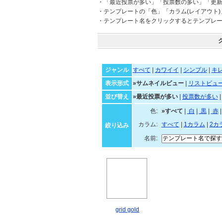
・「最近投票が多い」「投票数の多い」「更
・テンプレートの「色」「カラム(レイアウト
・テンプレート名をクリックするとテンプレ
ジャンル
すべて
|
カワイイ
|
シンプル
|
キ
表示形式
»サムネイルビュー
|
リストビュ
並び替え
»最近投票が多い
|
投票数が多い
色:
»すべて
|
白
|
黒
|
カラム:
すべて
|
1カラム
|
2カ
絞り込み
名前: