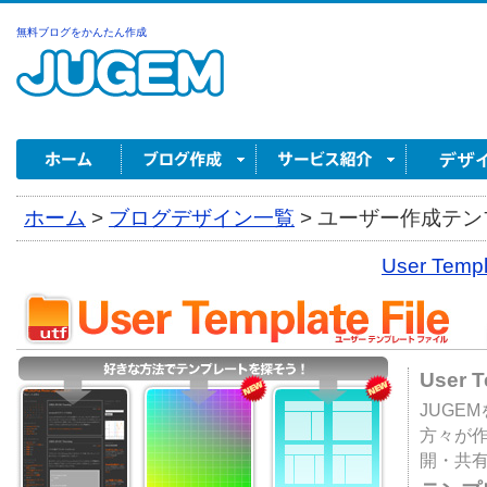
無料ブログをかんたん作成
ホーム
>
ブログデザイン一覧
>
ユーザー作成テンプ
User Tem
User 
JUGE
方々が
開・共