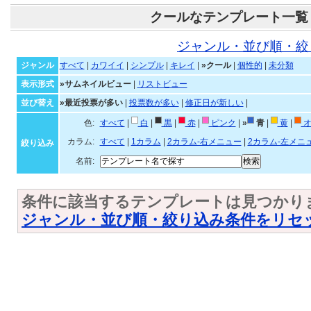
クールなテンプレート一覧
ジャンル・並び順・絞
ジャンル
すべて
|
カワイイ
|
シンプル
|
キレイ
|
»クール
|
個性的
|
未分類
表示形式
»サムネイルビュー
|
リストビュー
並び替え
»最近投票が多い
|
投票数が多い
|
修正日が新しい
|
色:
すべて
|
白
|
黒
|
赤
|
ピンク
|
»
青
|
黄
|
オ
カラム:
すべて
|
1カラム
|
2カラム-右メニュー
|
2カラム-左メニ
絞り込み
名前:
条件に該当するテンプレートは見つかり
ジャンル・並び順・絞り込み条件をリセ