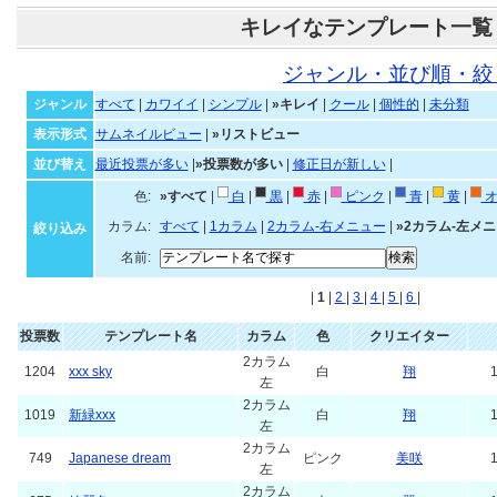
キレイなテンプレート一覧
ジャンル・並び順・絞
ジャンル
すべて
|
カワイイ
|
シンプル
|
»キレイ
|
クール
|
個性的
|
未分類
表示形式
サムネイルビュー
|
»リストビュー
並び替え
最近投票が多い
|
»投票数が多い
|
修正日が新しい
|
色:
»すべて
|
白
|
黒
|
赤
|
ピンク
|
青
|
黄
|
オ
カラム:
すべて
|
1カラム
|
2カラム-右メニュー
|
»2カラム-左メ
絞り込み
名前:
|
1
|
2
|
3
|
4
|
5
|
6
|
投票数
テンプレート名
カラム
色
クリエイター
2カラム
1204
xxx sky
白
翔
1
左
2カラム
1019
新緑xxx
白
翔
1
左
2カラム
749
Japanese dream
ピンク
美咲
1
左
2カラム