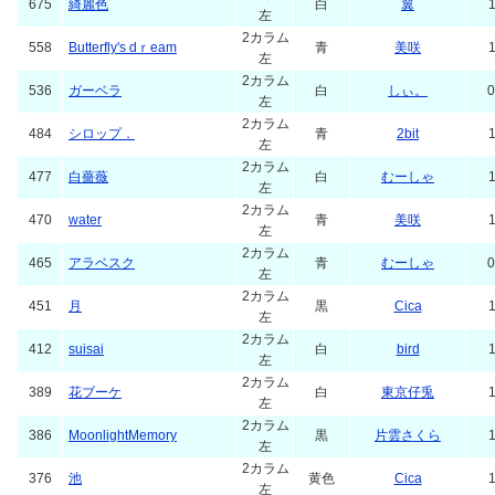
675
綺麗色
白
翼
1
左
2カラム
558
Butterfly's dｒeam
青
美咲
1
左
2カラム
536
ガーベラ
白
しぃ。
0
左
2カラム
484
シロップ．
青
2bit
1
左
2カラム
477
白薔薇
白
むーしゃ
1
左
2カラム
470
water
青
美咲
1
左
2カラム
465
アラベスク
青
むーしゃ
0
左
2カラム
451
月
黒
Cica
1
左
2カラム
412
suisai
白
bird
1
左
2カラム
389
花ブーケ
白
東京仔兎
1
左
2カラム
386
MoonlightMemory
黒
片雲さくら
1
左
2カラム
376
池
黄色
Cica
1
左