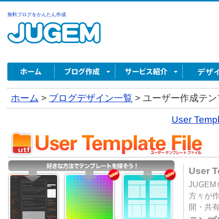
無料ブログをかんたん作成
ホーム
>
ブログデザイン一覧
>
ユーザー作成テンプ
User Tem
User 
JUGE
方々が
開・共