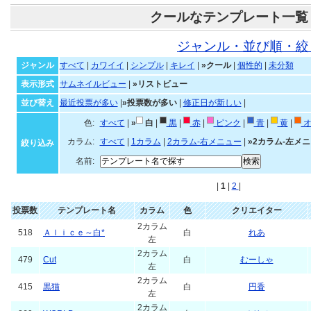
クールなテンプレート一覧
ジャンル・並び順・絞
ジャンル
すべて
|
カワイイ
|
シンプル
|
キレイ
|
»クール
|
個性的
|
未分類
表示形式
サムネイルビュー
|
»リストビュー
並び替え
最近投票が多い
|
»投票数が多い
|
修正日が新しい
|
色:
すべて
|
»
白
|
黒
|
赤
|
ピンク
|
青
|
黄
|
オ
カラム:
すべて
|
1カラム
|
2カラム-右メニュー
|
»2カラム-左メ
絞り込み
名前:
|
1
|
2
|
投票数
テンプレート名
カラム
色
クリエイター
2カラム
518
Ａｌｉｃｅ～白*
白
れあ
左
2カラム
479
Cut
白
むーしゃ
左
2カラム
415
黒猫
白
円香
左
2カラム