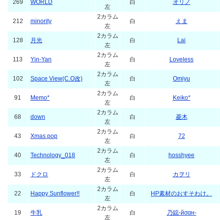
269
WORLD
白
オリノ
左
2カラム
212
minority
白
えま
左
2カラム
128
月光
白
Lai
左
2カラム
113
Yin-Yan
白
Loveless
左
2カラム
102
Space View(C.O改)
白
Omiyu
左
2カラム
91
Memo*
白
Keiko*
左
2カラム
68
down
白
菱木
左
2カラム
43
Xmas pop
白
72
左
2カラム
40
Technology_018
白
hosshyee
左
2カラム
33
ドクロ
白
カヲリ
左
2カラム
22
Happy Sunflower!!
白
HP素材のおすそわけ。
左
2カラム
19
牛乳
白
乃鐚-йσαн-
左