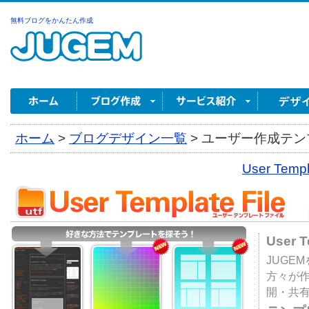
無料ブログをかんたん作成
ホーム
>
ブログデザイン一覧
>
ユーザー作成テンプ
User Tem
User 
JUGE
方々が
開・共