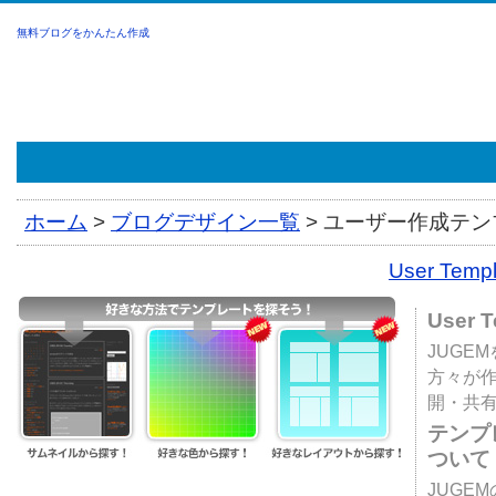
無料ブログをかんたん作成
ホーム
>
ブログデザイン一覧
>
ユーザー作成テンプ
User Tem
User 
JUGE
方々が
開・共
テンプ
ついて
JUGE