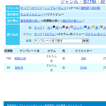
ジャンル・並び順・絞
ジャンル
すべて
|
カワイイ
|
シンプル
|
キレイ
|
»クール
|
個性的
|
未分類
表示形式
サムネイルビュー
|
»リストビュー
並び替え
最近投票が多い
|
»投票数が多い
|
修正日が新しい
|
色:
すべて
|
白
|
黒
|
»
赤
|
ピンク
|
青
|
黄
|
オ
カラム:
すべて
|
1カラム
|
»2カラム-右メニュー
|
2カラム-左メ
絞り込み
名前:
投票数
テンプレート名
カラム
色
クリエイター
2カラム
766
昭和の赤
赤
2bit
15
右
2カラム
66
花牡丹
赤
Chizl
15
右
利用規約
|
プライバシーポリシー
|
推奨環境
|
会社概要
|
サイトマップ