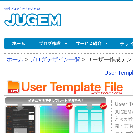
無料ブログをかんたん作成
ホーム
>
ブログデザイン一覧
>
ユーザー作成テンプ
User Tem
User 
JUGE
方々が
開・共