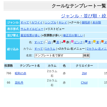
クールなテンプレート一覧
ジャンル・並び順・絞
ジャンル
すべて
|
カワイイ
|
シンプル
|
キレイ
|
»クール
|
個性的
|
未分類
表示形式
サムネイルビュー
|
»リストビュー
並び替え
最近投票が多い
|
»投票数が多い
|
修正日が新しい
|
色:
すべて
|
白
|
黒
|
»
赤
|
ピンク
|
青
|
黄
|
オ
カラム:
すべて
|
1カラム
|
»2カラム-右メニュー
|
2カラム-左メ
絞り込み
名前:
投票数
テンプレート名
カラム
色
クリエイター
2カラム
766
昭和の赤
赤
2bit
15
右
2カラム
66
花牡丹
赤
Chizl
15
右