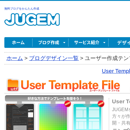
無料ブログをかんたん作成
ホーム
>
ブログデザイン一覧
>
ユーザー作成テンプ
User Tem
User 
JUGE
方々が
開・共