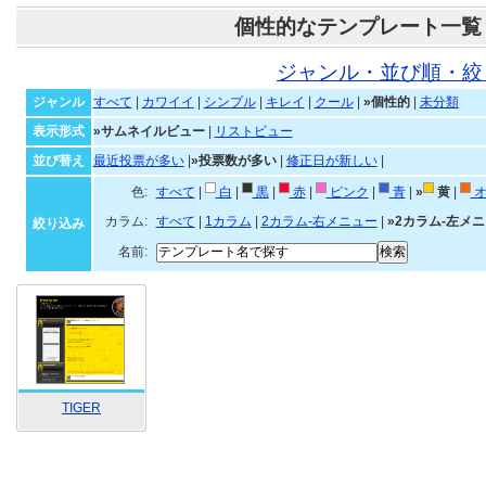
個性的なテンプレート一覧
ジャンル・並び順・絞
ジャンル
すべて
|
カワイイ
|
シンプル
|
キレイ
|
クール
|
»個性的
|
未分類
表示形式
»サムネイルビュー
|
リストビュー
並び替え
最近投票が多い
|
»投票数が多い
|
修正日が新しい
|
色:
すべて
|
白
|
黒
|
赤
|
ピンク
|
青
|
»
黄
|
オ
カラム:
すべて
|
1カラム
|
2カラム-右メニュー
|
»2カラム-左メ
絞り込み
名前:
TIGER