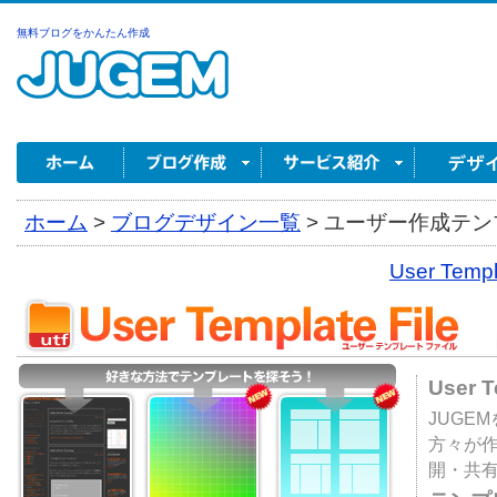
無料ブログをかんたん作成
ホーム
>
ブログデザイン一覧
>
ユーザー作成テンプ
User Tem
User 
JUGE
方々が
開・共