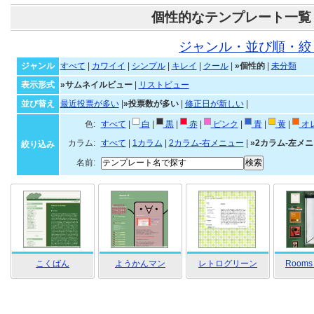
個性的なテンプレート一覧
ジャンル・並び順・絞
ジャンル
すべて
|
カワイイ
|
シンプル
|
キレイ
|
クール
|
»個性的
|
未分類
表示形式
»サムネイルビュー
|
リストビュー
並び替え
最近投票が多い
|
»投票数が多い
|
修正日が新しい
|
色:
すべて
|
白
|
黒
|
赤
|
ピンク
|
青
|
黄
|
オ
カラム:
すべて
|
1カラム
|
2カラム-右メニュー
|
»2カラム-左メ
絞り込み
名前:
こくばん
ようかんマン
レトログリーン
Rooms 