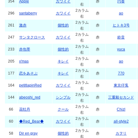
354
Apple
カワイイ
赤
円香
右
2カラム
296
santaberry
カワイイ
赤
ao
右
2カラム
261
激赤
個性的
赤
ヒトキ3号
右
2カラム
247
サンタクロース
カワイイ
赤
鈴音
右
2カラム
233
赤包帯
個性的
赤
yuca
右
2カラム
205
x'mas
キレイ
赤
ao
右
2カラム
177
恋をあそぶ
キレイ
赤
770
右
2カラム
164
petitlapinRed
カワイイ
赤
東京仔兎
右
2カラム
144
abeoshi_red
シンプル
赤
三重殺セカンド
右
2カラム
66
花牡丹
クール
赤
Chizl
右
2カラム
60
◆Red_Bear◆
カワイイ
赤
all-style2
右
2カラム
58
Dir en gray
個性的
赤
カヲリ
右