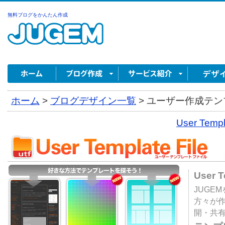
無料ブログをかんたん作成
ホーム
>
ブログデザイン一覧
>
ユーザー作成テンプ
User Tem
User 
JUGE
方々が
開・共