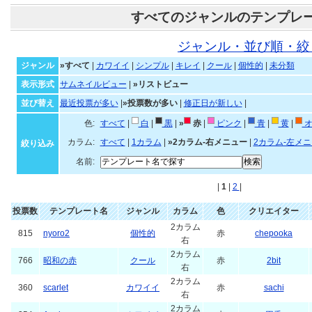
すべてのジャンルのテンプレ
ジャンル・並び順・絞
ジャンル
»すべて
|
カワイイ
|
シンプル
|
キレイ
|
クール
|
個性的
|
未分類
表示形式
サムネイルビュー
|
»リストビュー
並び替え
最近投票が多い
|
»投票数が多い
|
修正日が新しい
|
色:
すべて
|
白
|
黒
|
»
赤
|
ピンク
|
青
|
黄
|
オ
カラム:
すべて
|
1カラム
|
»2カラム-右メニュー
|
2カラム-左メ
絞り込み
名前:
|
1
|
2
|
投票数
テンプレート名
ジャンル
カラム
色
クリエイター
2カラム
815
nyoro2
個性的
赤
chepooka
右
2カラム
766
昭和の赤
クール
赤
2bit
右
2カラム
360
scarlet
カワイイ
赤
sachi
右
2カラム